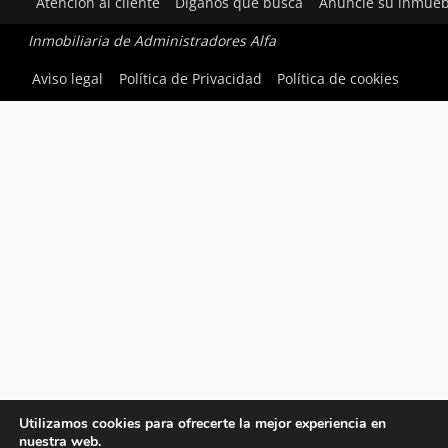
Atención al cliente
Díganos qué busca
Anuncie su inmueb
Inmobiliaria de Administradores Alfa
Aviso legal
Política de Privacidad
Política de cookies
Utilizamos cookies para ofrecerte la mejor experiencia en
nuestra web.