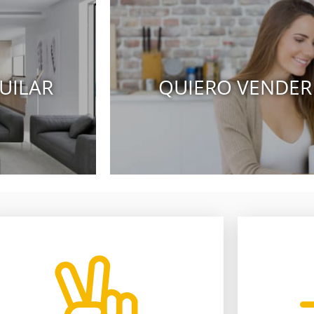
UILAR
QUIERO VENDER
compruébalo.
nuestr