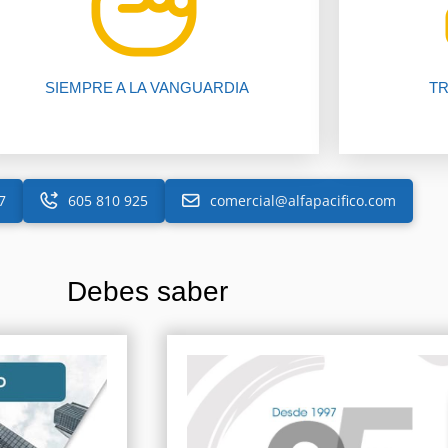
a nuestros procedimientos,
asesores t
Te ahorramos tiempo y dinero gracias
Más de 22
SIEMPRE A LA VANGUARDIA
TR
7
605 810 925
comercial@alfapacifico.com
Debes saber