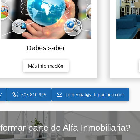
Debes saber
Más información
7
605 810 925
comercial@alfapacifico.com
formar parte de Alfa Inmobiliaria?