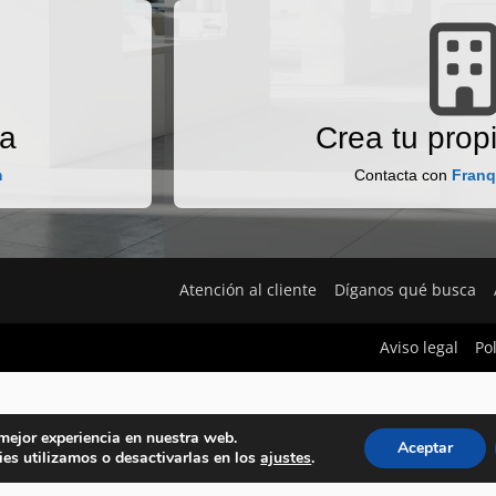
na
Crea tu propi
m
Contacta con
Franq
Atención al cliente
Díganos qué busca
Aviso legal
Po
 mejor experiencia en nuestra web.
Aceptar
es utilizamos o desactivarlas en los
ajustes
.