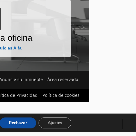
a oficina
uicias Alfa
Anuncie su inmueble
Área reservada
lítica de Privacidad
Política de cookies
Rechazar
Ajustes