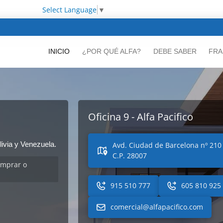
Select Language
▼
INICIO
¿POR QUÉ ALFA?
DEBE SABER
FRA
Oficina 9 - Alfa Pacifico
ivia y Venezuela.
Avd. Ciudad de Barcelona nº 210 
C.P. 28007
omprar o
915 510 777
605 810 925
comercial@alfapacifico.com