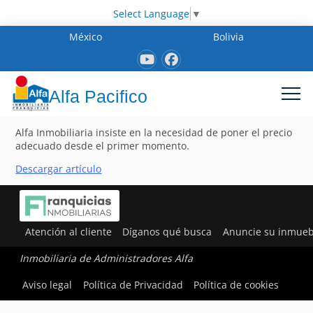
Select Language
▼
México
Bolivia
Alfa Pacifico
Alfa Inmobiliaria insiste en la necesidad de poner el precio
adecuado desde el primer momento.
Descargar artículo
Atención al cliente
Díganos qué busca
Anuncie su inmueb
Inmobiliaria de Administradores Alfa
Aviso legal
Política de Privacidad
Política de cookies