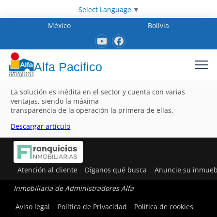
Select Language
▼
México
Bolivia
Alfa Pacifico
La solución es inédita en el sector y cuenta con varias
ventajas, siendo la máxima
transparencia de la operación la primera de ellas.
Descargar artículo
Atención al cliente
Díganos qué busca
Anuncie su inmueb
Inmobiliaria de Administradores Alfa
Aviso legal
Política de Privacidad
Política de cookies