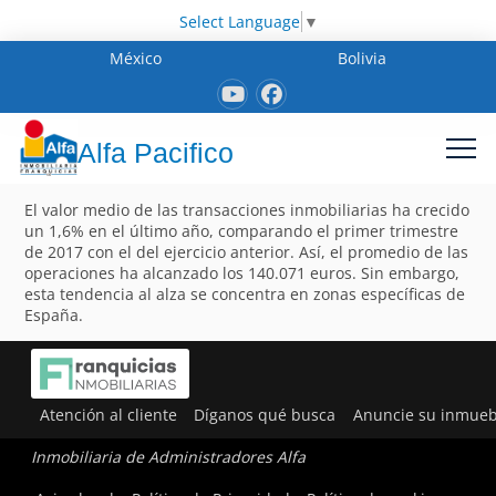
Select Language
▼
México
Bolivia
Alfa Pacifico
El valor medio de las transacciones inmobiliarias ha crecido
un 1,6% en el último año, comparando el primer trimestre
de 2017 con el del ejercicio anterior. Así, el promedio de las
operaciones ha alcanzado los 140.071 euros. Sin embargo,
esta tendencia al alza se concentra en zonas específicas de
España.
Atención al cliente
Díganos qué busca
Anuncie su inmueb
Inmobiliaria de Administradores Alfa