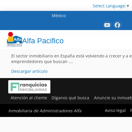
Select Language
▼
México
Alfa Pacifico
El sector inmobiliario en España está volviendo a crecer y a
emprendedores que buscan ….
Descargar artículo
Atención al cliente
Díganos qué busca
Anuncie su inmueb
Aviso legal
Inmobiliaria de Administradores Alfa