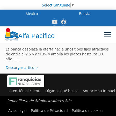
Select Language
▼
México
Bolivia
Alfa Pacifico
La banca desplaza la oferta hacia unos tipos fijos atractivos
de entre el 2,5% y el 3% y amplía los plazos hasta los 30
año …….
Descargar artículo
Atención al cliente
Díganos qué busca
Anuncie su inmueb
Inmobiliaria de Administradores Alfa
Aviso legal
Política de Privacidad
Política de cookies