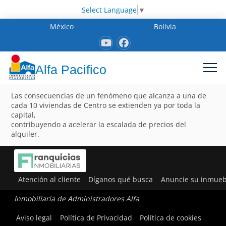
Select Language
▼
México
Bolivia
Alfa Pacifico
Las consecuencias de un fenómeno que alcanza a una de
cada 10 viviendas de Centro se extienden ya por toda la
capital,
contribuyendo a acelerar la escalada de precios del
alquiler.
Atención al cliente
Díganos qué busca
Anuncie su inmueb
Inmobiliaria de Administradores Alfa
Aviso legal
Política de Privacidad
Política de cookies