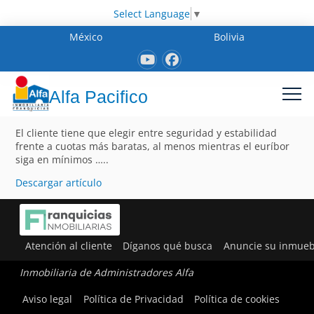
Select Language
▼
México
Bolivia
Alfa Pacifico
El cliente tiene que elegir entre seguridad y estabilidad
frente a cuotas más baratas, al menos mientras el euríbor
siga en mínimos …..
Descargar artículo
Atención al cliente
Díganos qué busca
Anuncie su inmueb
Inmobiliaria de Administradores Alfa
Aviso legal
Política de Privacidad
Política de cookies