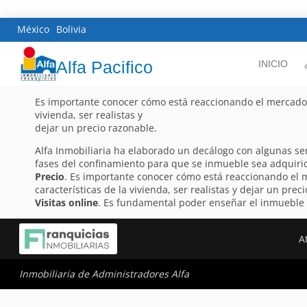
México
Bolivia
Alfa Pacifico
INICIO
Es importante conocer cómo está reaccionando el mercado en
vivienda, ser realistas y
dejar un precio razonable.
Alfa Inmobiliaria ha elaborado un decálogo con algunas sen
fases del confinamiento para que se inmueble sea adquiri
Precio
. Es importante conocer cómo está reaccionando el m
características de la vivienda, ser realistas y dejar un pr
Visitas online
. Es fundamental poder enseñar el inmueble d
A
Inmobiliaria de Administradores Alfa