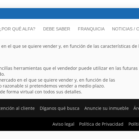
¿POR QUÉ ALFA?
DEBE SABER
FRANQUICIA
NOTICIAS /
 el que se quiere vender y, en función de las características de 
cillas herramientas que el vendedor puede utilizar en las futuras
do.
ercado en el que se quiere vender y, en función de las
ecio razonable si pretendemos vender a medio plazo.
e forma virtual con todos sus detalles.
tención al cliente
Díganos qué busca
Anuncie su inmueble
Ár
Aviso legal
Política de Privacidad
Polít