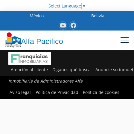
Select Language
▼
México
Bolivia
Alfa Pacifico
Atención al cliente
Díganos qué busca
Anuncie su inmueb
Inmobiliaria de Administradores Alfa
Aviso legal
Política de Privacidad
Política de cookies