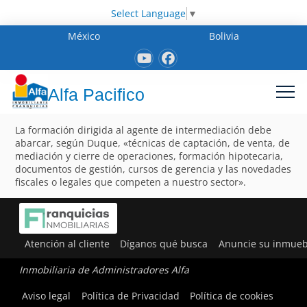
Select Language
▼
México
Bolivia
Alfa Pacifico
La formación dirigida al agente de intermediación debe
abarcar, según Duque, «técnicas de captación, de venta, de
mediación y cierre de operaciones, formación hipotecaria,
documentos de gestión, cursos de gerencia y las novedades
fiscales o legales que competen a nuestro sector».
Atención al cliente
Díganos qué busca
Anuncie su inmueb
Inmobiliaria de Administradores Alfa
Aviso legal
Política de Privacidad
Política de cookies