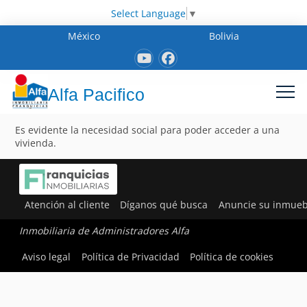
Select Language
▼
México
Bolivia
Alfa Pacifico
Es evidente la necesidad social para poder acceder a una
vivienda.
Atención al cliente
Díganos qué busca
Anuncie su inmueb
Inmobiliaria de Administradores Alfa
Aviso legal
Política de Privacidad
Política de cookies