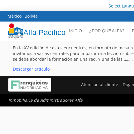
Select Lang
México
Bolivia
Alfa Pacifico
INICIO
¿POR QUÉ ALFA?
En la XV edición de estos encuentros, en formato de mesa r
invitamos a varias centrales para impartir una lección sobr
se debe abordar la formación en una red. Y una de las ……..
Descargar artículo
Atención al cliente
Dígan
Inmobiliaria de Administradores Alfa