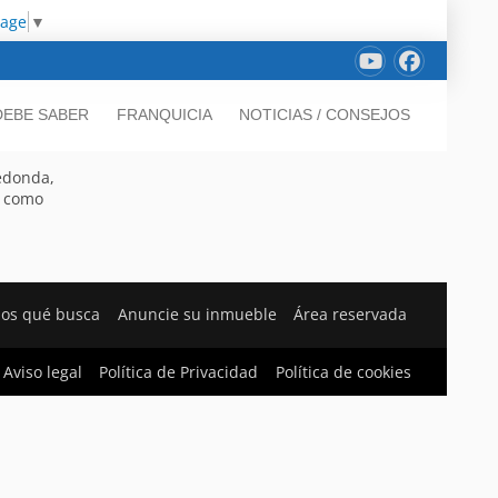
uage
▼
DEBE SABER
FRANQUICIA
NOTICIAS / CONSEJOS
edonda,
e como
os qué busca
Anuncie su inmueble
Área reservada
Aviso legal
Política de Privacidad
Política de cookies