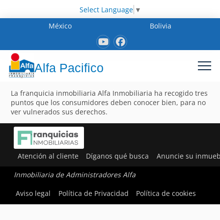
Select Language
▼
México
Bolivia
Alfa Pacifico
La franquicia inmobiliaria Alfa Inmobiliaria ha recogido tres
puntos que los consumidores deben conocer bien, para no
ver vulnerados sus derechos.
Atención al cliente
Díganos qué busca
Anuncie su inmueb
Inmobiliaria de Administradores Alfa
Aviso legal
Política de Privacidad
Política de cookies